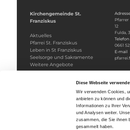
Adress
Kirchengemeinde­­ St.
Pfarrer
Franziskus
12
Fulda, 
Aktuelles
Telefo
Pfarrei St. Franziskus
0661 5
Leben in St Franziskus
E-mail
Seelsorge und Sakramente
pfarrei
Weitere Angebote
Diese Webseite verwende
Wir verwenden Cookies, um
anbieten zu können und di
Informationen zu Ihrer Ve
und Analysen weiter. Unse
zusammen, die Sie ihnen b
I
gesammelt haben.