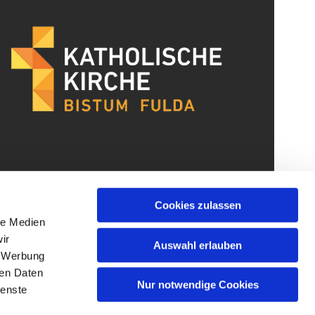
Cookies zulassen
le Medien
ir
Auswahl erlauben
, Werbung
ren Daten
Nur notwendige Cookies
ienste
gin