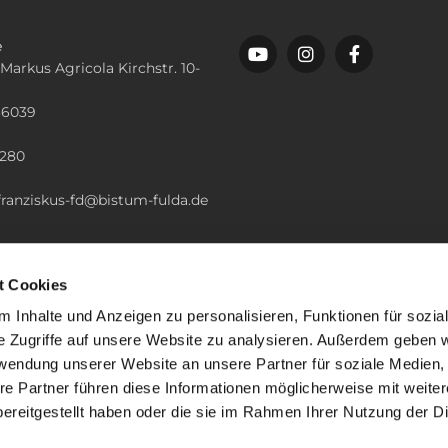
e
 Markus Agricola Kirchstr. 10-
36039
n
2280
.franziskus-fd@bistum-fulda.de
t Cookies
 Inhalte und Anzeigen zu personalisieren, Funktionen für sozia
e Zugriffe auf unsere Website zu analysieren. Außerdem geben w
rwendung unserer Website an unsere Partner für soziale Medien
re Partner führen diese Informationen möglicherweise mit weite
ereitgestellt haben oder die sie im Rahmen Ihrer Nutzung der D
mpressum
Datenschutzerklärung
ChurchDesk-Lo