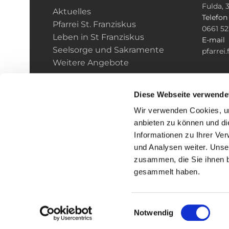
Fulda, 
Aktuelles
Telefo
Pfarrei St. Franziskus
0661 5
Leben in St Franziskus
E-mail
Seelsorge und Sakramente
pfarrei
Weitere Angebote
Diese Webseite verwende
Wir verwenden Cookies, um
anbieten zu können und di
Informationen zu Ihrer Ve
und Analysen weiter. Unse
zusammen, die Sie ihnen b
I
gesammelt haben.
Einwilligungsauswahl
Notwendig