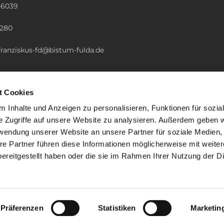
36039
n
2280
.franziskus-fd@bistum-fulda.de
t Cookies
 Inhalte und Anzeigen zu personalisieren, Funktionen für sozia
e Zugriffe auf unsere Website zu analysieren. Außerdem geben w
rwendung unserer Website an unsere Partner für soziale Medien
re Partner führen diese Informationen möglicherweise mit weite
ereitgestellt haben oder die sie im Rahmen Ihrer Nutzung der D
mpressum
Datenschutzerklärung
ChurchDesk-Lo
Präferenzen
Statistiken
Marketin