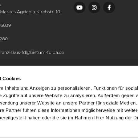
e
 Markus Agricola Kirchstr. 10-
36039
n
2280
.franziskus-fd@bistum-fulda.de
t Cookies
 Inhalte und Anzeigen zu personalisieren, Funktionen für sozia
e Zugriffe auf unsere Website zu analysieren. Außerdem geben w
rwendung unserer Website an unsere Partner für soziale Medien
re Partner führen diese Informationen möglicherweise mit weite
ereitgestellt haben oder die sie im Rahmen Ihrer Nutzung der D
mpressum
Datenschutzerklärung
ChurchDesk-Lo