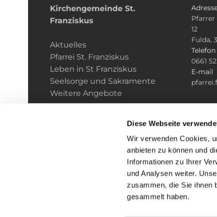
Adress
Kirchengemeinde­­ St.
Pfarrer
Franziskus
12
Fulda, 
Aktuelles
Telefo
Pfarrei St. Franziskus
0661 5
Leben in St Franziskus
E-mail
Seelsorge und Sakramente
pfarrei
Weitere Angebote
Diese Webseite verwende
Wir verwenden Cookies, um
anbieten zu können und di
Informationen zu Ihrer Ve
und Analysen weiter. Unse
zusammen, die Sie ihnen b
I
gesammelt haben.