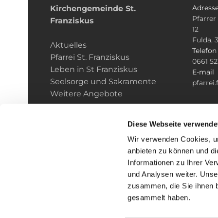
Adress
Kirchengemeinde­­ St.
Pfarrer
Franziskus
12
Fulda, 
Aktuelles
Telefo
Pfarrei St. Franziskus
0661 5
Leben in St Franziskus
E-mail
Seelsorge und Sakramente
pfarrei
Weitere Angebote
Diese Webseite verwende
Wir verwenden Cookies, um
anbieten zu können und di
Informationen zu Ihrer Ve
und Analysen weiter. Unse
zusammen, die Sie ihnen b
I
gesammelt haben.