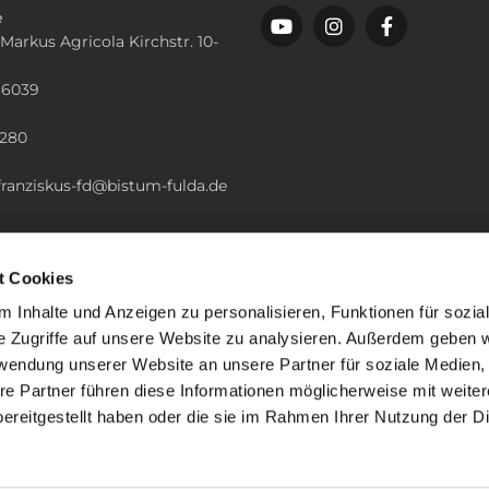
e
 Markus Agricola Kirchstr. 10-
36039
n
2280
.franziskus-fd@bistum-fulda.de
t Cookies
 Inhalte und Anzeigen zu personalisieren, Funktionen für sozia
e Zugriffe auf unsere Website zu analysieren. Außerdem geben w
rwendung unserer Website an unsere Partner für soziale Medien
re Partner führen diese Informationen möglicherweise mit weite
ereitgestellt haben oder die sie im Rahmen Ihrer Nutzung der D
mpressum
Datenschutzerklärung
ChurchDesk-Lo