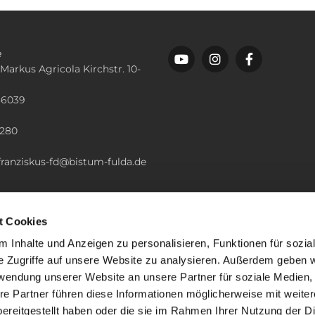
e
 Markus Agricola Kirchstr. 10-
36039
n
2280
.franziskus-fd@bistum-fulda.de
t Cookies
 Inhalte und Anzeigen zu personalisieren, Funktionen für sozia
e Zugriffe auf unsere Website zu analysieren. Außerdem geben w
rwendung unserer Website an unsere Partner für soziale Medien
re Partner führen diese Informationen möglicherweise mit weite
ereitgestellt haben oder die sie im Rahmen Ihrer Nutzung der D
mpressum
Datenschutzerklärung
ChurchDesk-Lo