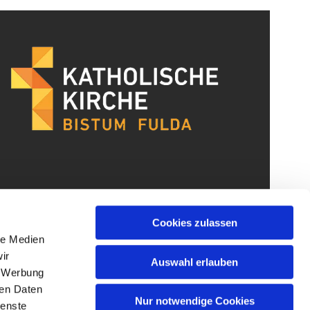
Cookies zulassen
le Medien
ir
Auswahl erlauben
, Werbung
ren Daten
Nur notwendige Cookies
ienste
gin