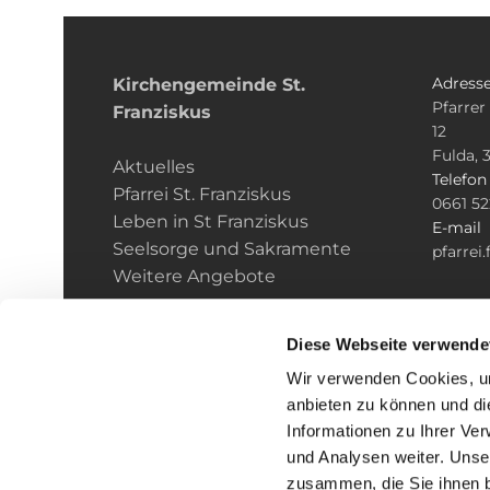
Adress
Kirchengemeinde­­ St.
Pfarrer
Franziskus
12
Fulda, 
Aktuelles
Telefo
Pfarrei St. Franziskus
0661 5
Leben in St Franziskus
E-mail
Seelsorge und Sakramente
pfarrei
Weitere Angebote
Diese Webseite verwende
Wir verwenden Cookies, um
anbieten zu können und di
Informationen zu Ihrer Ve
und Analysen weiter. Unse
zusammen, die Sie ihnen b
I