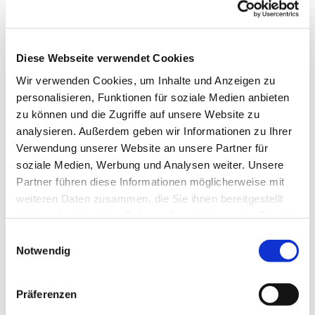
Diese Webseite verwendet Cookies
Wir verwenden Cookies, um Inhalte und Anzeigen zu
personalisieren, Funktionen für soziale Medien anbieten
zu können und die Zugriffe auf unsere Website zu
analysieren. Außerdem geben wir Informationen zu Ihrer
Dies könnte Sie auch
Verwendung unserer Website an unsere Partner für
interessieren
soziale Medien, Werbung und Analysen weiter. Unsere
Partner führen diese Informationen möglicherweise mit
weiteren Daten zusammen, die Sie ihnen bereitgestellt
haben oder die sie im Rahmen Ihrer Nutzung der Dienste
gesammelt haben.
Einwilligungsauswahl
Notwendig
Präferenzen