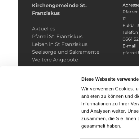
Adress
Kirchengemeinde­­ St.
Pfarrer
Franziskus
12
Fulda, 
Aktuelles
Telefo
Pfarrei St. Franziskus
0661 5
Leben in St Franziskus
E-mail
Seelsorge und Sakramente
pfarrei
Weitere Angebote
Diese Webseite verwende
Wir verwenden Cookies, um
anbieten zu können und di
Informationen zu Ihrer Ve
und Analysen weiter. Unse
zusammen, die Sie ihnen b
I
gesammelt haben.