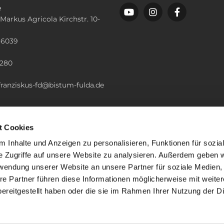
e
 Markus Agricola Kirchstr. 10-
36039
n
2280
.franziskus-fd@bistum-fulda.de
t Cookies
 Inhalte und Anzeigen zu personalisieren, Funktionen für sozia
e Zugriffe auf unsere Website zu analysieren. Außerdem geben w
rwendung unserer Website an unsere Partner für soziale Medien
re Partner führen diese Informationen möglicherweise mit weite
ereitgestellt haben oder die sie im Rahmen Ihrer Nutzung der D
mpressum
Datenschutzerklärung
ChurchDesk-Lo