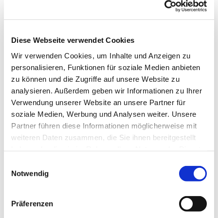
Diese Webseite verwendet Cookies
Wir verwenden Cookies, um Inhalte und Anzeigen zu
personalisieren, Funktionen für soziale Medien anbieten
zu können und die Zugriffe auf unsere Website zu
analysieren. Außerdem geben wir Informationen zu Ihrer
Dies könnte Sie auch
Verwendung unserer Website an unsere Partner für
interessieren
soziale Medien, Werbung und Analysen weiter. Unsere
Partner führen diese Informationen möglicherweise mit
weiteren Daten zusammen, die Sie ihnen bereitgestellt
haben oder die sie im Rahmen Ihrer Nutzung der Dienste
gesammelt haben.
Einwilligungsauswahl
Notwendig
Präferenzen