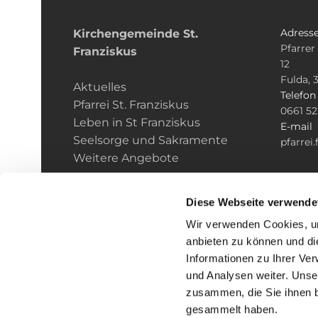
Adress
Kirchengemeinde­­ St.
Pfarrer
Franziskus
12
Fulda, 
Aktuelles
Telefo
Pfarrei St. Franziskus
0661 5
Leben in St Franziskus
E-mail
Seelsorge und Sakramente
pfarrei
Weitere Angebote
Diese Webseite verwende
Wir verwenden Cookies, um
anbieten zu können und di
Informationen zu Ihrer Ve
und Analysen weiter. Unse
zusammen, die Sie ihnen b
I
gesammelt haben.