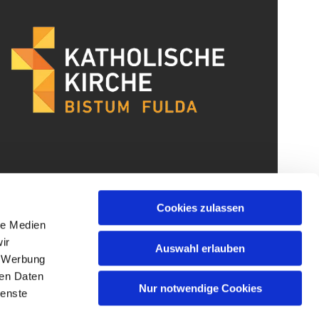
Cookies zulassen
le Medien
ir
Auswahl erlauben
, Werbung
ren Daten
Nur notwendige Cookies
ienste
gin