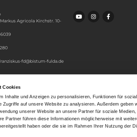
e
 Markus Agricola Kirchstr. 10-
36039
n
2280
.franziskus-fd@bistum-fulda.de
t Cookies
 Inhalte und Anzeigen zu personalisieren, Funktionen für sozia
e Zugriffe auf unsere Website zu analysieren. Außerdem geben w
rwendung unserer Website an unsere Partner für soziale Medien
re Partner führen diese Informationen möglicherweise mit weite
ereitgestellt haben oder die sie im Rahmen Ihrer Nutzung der D
mpressum
Datenschutzerklärung
ChurchDesk-Lo