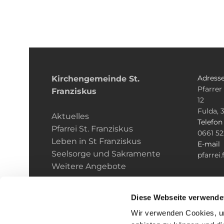
Adress
Kirchengemeinde­­ St.
Pfarrer
Franziskus
12
Fulda, 
Aktuelles
Telefo
Pfarrei St. Franziskus
0661 5
Leben in St Franziskus
E-mail
Seelsorge und Sakramente
pfarrei
Weitere Angebote
Diese Webseite verwende
Wir verwenden Cookies, um