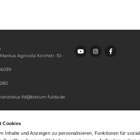
e
 Markus Agricola Kirchstr. 10-
36039
n
2280
.franziskus-fd@bistum-fulda.de
t Cookies
 Inhalte und Anzeigen zu personalisieren, Funktionen für sozia