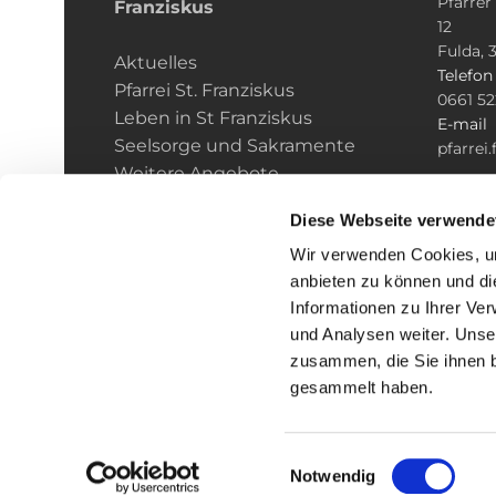
Pfarrer
Franziskus
12
Fulda, 
Aktuelles
Telefo
Pfarrei St. Franziskus
0661 5
Leben in St Franziskus
E-mail
Seelsorge und Sakramente
pfarrei
Weitere Angebote
Diese Webseite verwende
Wir verwenden Cookies, um
anbieten zu können und di
Informationen zu Ihrer Ve
und Analysen weiter. Unse
zusammen, die Sie ihnen b
gesammelt haben.
Einwilligungsauswahl
Notwendig