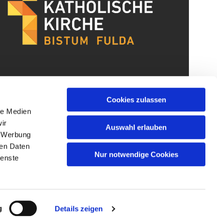
Cookies zulassen
le Medien
ir
Auswahl erlauben
, Werbung
ren Daten
Nur notwendige Cookies
ienste
g
Details zeigen