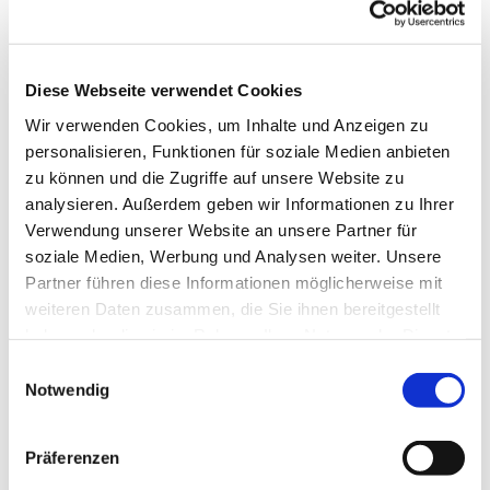
Diese Webseite verwendet Cookies
Wir verwenden Cookies, um Inhalte und Anzeigen zu
personalisieren, Funktionen für soziale Medien anbieten
zu können und die Zugriffe auf unsere Website zu
analysieren. Außerdem geben wir Informationen zu Ihrer
Dies könnte Sie auch
Verwendung unserer Website an unsere Partner für
interessieren
soziale Medien, Werbung und Analysen weiter. Unsere
Partner führen diese Informationen möglicherweise mit
weiteren Daten zusammen, die Sie ihnen bereitgestellt
haben oder die sie im Rahmen Ihrer Nutzung der Dienste
gesammelt haben.
Einwilligungsauswahl
Notwendig
Präferenzen