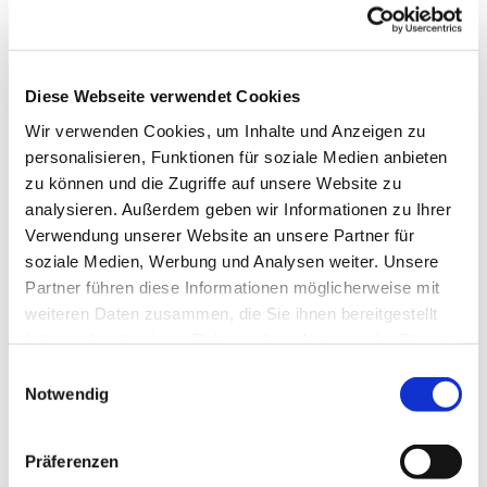
Diese Webseite verwendet Cookies
Wir verwenden Cookies, um Inhalte und Anzeigen zu
personalisieren, Funktionen für soziale Medien anbieten
zu können und die Zugriffe auf unsere Website zu
analysieren. Außerdem geben wir Informationen zu Ihrer
Dies könnte Sie auch
Verwendung unserer Website an unsere Partner für
interessieren
soziale Medien, Werbung und Analysen weiter. Unsere
Partner führen diese Informationen möglicherweise mit
weiteren Daten zusammen, die Sie ihnen bereitgestellt
haben oder die sie im Rahmen Ihrer Nutzung der Dienste
gesammelt haben.
Einwilligungsauswahl
Notwendig
Präferenzen