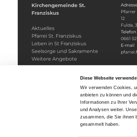
Adress
Kirchengemeinde­­ St.
Pfarrer
Franziskus
12
Fulda, 
Aktuelles
Telefo
Pfarrei St. Franziskus
0661 5
Leben in St Franziskus
E-mail
Seelsorge und Sakramente
pfarrei
Weitere Angebote
Diese Webseite verwende
Wir verwenden Cookies, um
anbieten zu können und di
Informationen zu Ihrer Ve
und Analysen weiter. Unse
zusammen, die Sie ihnen b
I
gesammelt haben.