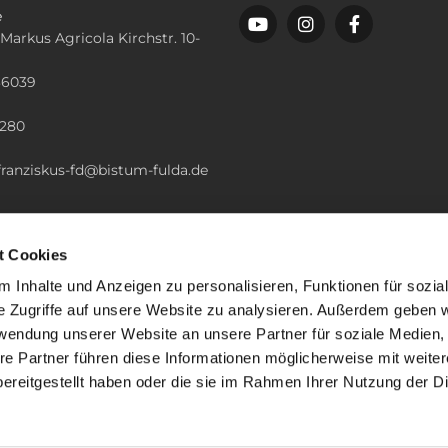
e
 Markus Agricola Kirchstr. 10-
36039
n
2280
.franziskus-fd@bistum-fulda.de
t Cookies
 Inhalte und Anzeigen zu personalisieren, Funktionen für sozia
e Zugriffe auf unsere Website zu analysieren. Außerdem geben w
rwendung unserer Website an unsere Partner für soziale Medien
re Partner führen diese Informationen möglicherweise mit weite
ereitgestellt haben oder die sie im Rahmen Ihrer Nutzung der D
mpressum
Datenschutzerklärung
ChurchDesk-Lo