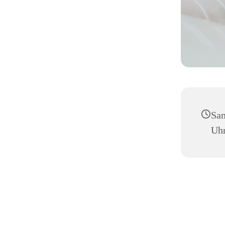
Sam
Uh