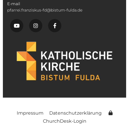
E-mail
pfarrei.franziskus-fd@bistum-fulda.de
Impressum
Datenschutzerklärung
ChurchDesk-Login