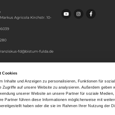
e
 Markus Agricola Kirchstr. 10-
36039
n
2280
.franziskus-fd@bistum-fulda.de
t Cookies
 Inhalte und Anzeigen zu personalisieren, Funktionen für sozia
e Zugriffe auf unsere Website zu analysieren. Außerdem geben w
rwendung unserer Website an unsere Partner für soziale Medien
re Partner führen diese Informationen möglicherweise mit weite
ereitgestellt haben oder die sie im Rahmen Ihrer Nutzung der D
mpressum
Datenschutzerklärung
ChurchDesk-Lo