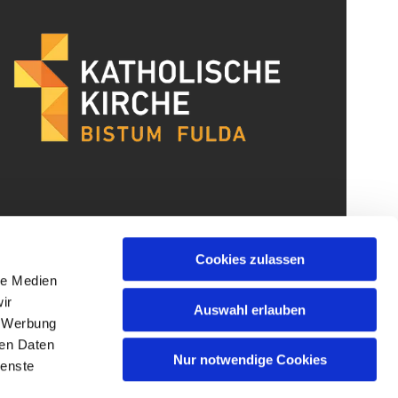
Cookies zulassen
le Medien
ir
Auswahl erlauben
, Werbung
ren Daten
Nur notwendige Cookies
ienste
gin