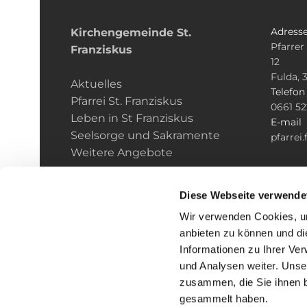
Adress
Kirchengemeinde­­ St.
Pfarrer
Franziskus
12
Fulda, 
Aktuelles
Telefo
Pfarrei St. Franziskus
0661 5
Leben in St Franziskus
E-mail
Seelsorge und Sakramente
pfarrei
Weitere Angebote
Diese Webseite verwende
Wir verwenden Cookies, um
anbieten zu können und di
Informationen zu Ihrer Ve
und Analysen weiter. Unse
zusammen, die Sie ihnen b
I
gesammelt haben.