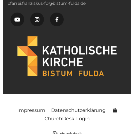
pfarrei.franziskus-fd@bistum-fulda.de
Impressum
Datenschutzerklärung
ChurchDesk-Login