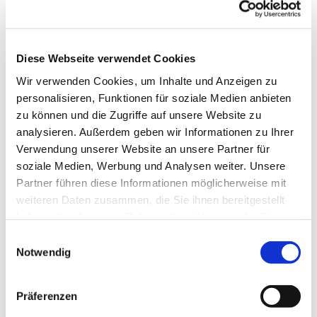
Diese Webseite verwendet Cookies
Wir verwenden Cookies, um Inhalte und Anzeigen zu
personalisieren, Funktionen für soziale Medien anbieten
zu können und die Zugriffe auf unsere Website zu
analysieren. Außerdem geben wir Informationen zu Ihrer
Dies könnte Sie auch
Verwendung unserer Website an unsere Partner für
interessieren
soziale Medien, Werbung und Analysen weiter. Unsere
Partner führen diese Informationen möglicherweise mit
weiteren Daten zusammen, die Sie ihnen bereitgestellt
haben oder die sie im Rahmen Ihrer Nutzung der Dienste
gesammelt haben.
Einwilligungsauswahl
Notwendig
Präferenzen