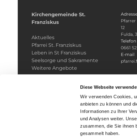
Adress
Kirchengemeinde­­ St.
Pfarrer
Franziskus
12
Fulda, 
Aktuelles
Telefo
Pfarrei St. Franziskus
0661 5
Leben in St Franziskus
E-mail
Seelsorge und Sakramente
pfarrei
Weitere Angebote
Diese Webseite verwende
Wir verwenden Cookies, um
anbieten zu können und di
Informationen zu Ihrer Ve
und Analysen weiter. Unse
zusammen, die Sie ihnen b
I
gesammelt haben.