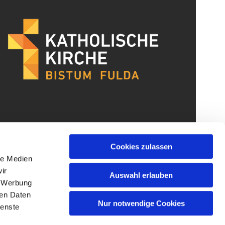
Cookies zulassen
le Medien
ir
Auswahl erlauben
, Werbung
ren Daten
Nur notwendige Cookies
ienste
gin