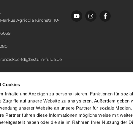
e
 Markus Agricola Kirchstr. 10-
36039
n
2280
.franziskus-fd@bistum-fulda.de
t Cookies
 Inhalte und Anzeigen zu personalisieren, Funktionen für sozia
e Zugriffe auf unsere Website zu analysieren. Außerdem geben w
rwendung unserer Website an unsere Partner für soziale Medien
re Partner führen diese Informationen möglicherweise mit weite
ereitgestellt haben oder die sie im Rahmen Ihrer Nutzung der D
mpressum
Datenschutzerklärung
ChurchDesk-Lo