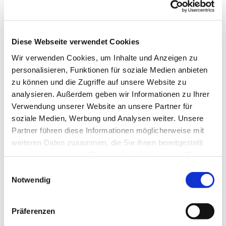
Diese Webseite verwendet Cookies
Wir verwenden Cookies, um Inhalte und Anzeigen zu
personalisieren, Funktionen für soziale Medien anbieten
zu können und die Zugriffe auf unsere Website zu
analysieren. Außerdem geben wir Informationen zu Ihrer
Dies könnte Sie auch
Verwendung unserer Website an unsere Partner für
interessieren
soziale Medien, Werbung und Analysen weiter. Unsere
Partner führen diese Informationen möglicherweise mit
weiteren Daten zusammen, die Sie ihnen bereitgestellt
haben oder die sie im Rahmen Ihrer Nutzung der Dienste
gesammelt haben.
Einwilligungsauswahl
Notwendig
Präferenzen