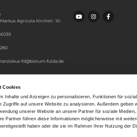
e
 Markus Agricola Kirchstr. 10-
36039
n
2280
.franziskus-fd@bistum-fulda.de
t Cookies
 Inhalte und Anzeigen zu personalisieren, Funktionen für sozia
e Zugriffe auf unsere Website zu analysieren. Außerdem geben w
rwendung unserer Website an unsere Partner für soziale Medien
re Partner führen diese Informationen möglicherweise mit weite
ereitgestellt haben oder die sie im Rahmen Ihrer Nutzung der D
mpressum
Datenschutzerklärung
ChurchDesk-Lo