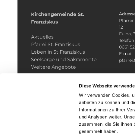
Adress
Kirchengemeinde­­ St.
Pfarrer
Franziskus
12
Fulda, 
Aktuelles
Telefo
Pfarrei St. Franziskus
0661 5
Leben in St Franziskus
E-mail
Seelsorge und Sakramente
pfarrei
Weitere Angebote
Diese Webseite verwende
Wir verwenden Cookies, um
anbieten zu können und di
Informationen zu Ihrer Ve
und Analysen weiter. Unse
zusammen, die Sie ihnen b
I
gesammelt haben.