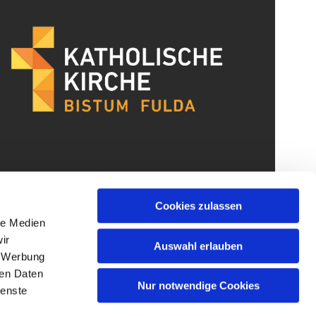
Cookies zulassen
le Medien
ir
Auswahl erlauben
, Werbung
ren Daten
Nur notwendige Cookies
ienste
gin