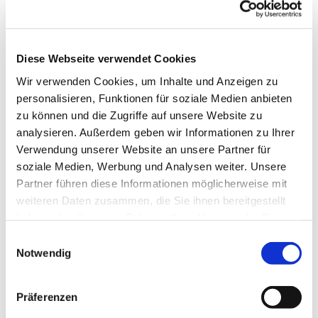
Diese Webseite verwendet Cookies
Wir verwenden Cookies, um Inhalte und Anzeigen zu
personalisieren, Funktionen für soziale Medien anbieten
zu können und die Zugriffe auf unsere Website zu
analysieren. Außerdem geben wir Informationen zu Ihrer
Dies könnte Sie auch
Verwendung unserer Website an unsere Partner für
interessieren
soziale Medien, Werbung und Analysen weiter. Unsere
Partner führen diese Informationen möglicherweise mit
weiteren Daten zusammen, die Sie ihnen bereitgestellt
haben oder die sie im Rahmen Ihrer Nutzung der Dienste
gesammelt haben.
Einwilligungsauswahl
Notwendig
Präferenzen