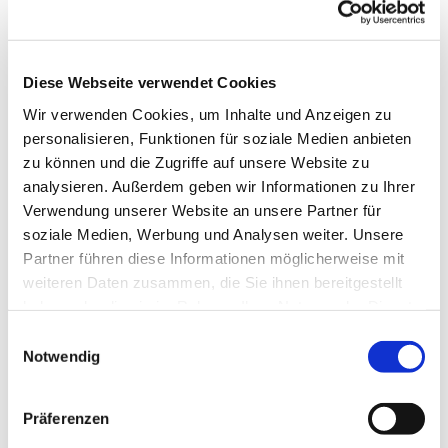
Diese Webseite verwendet Cookies
Wir verwenden Cookies, um Inhalte und Anzeigen zu
personalisieren, Funktionen für soziale Medien anbieten
zu können und die Zugriffe auf unsere Website zu
analysieren. Außerdem geben wir Informationen zu Ihrer
Dies könnte Sie auch
Verwendung unserer Website an unsere Partner für
interessieren
soziale Medien, Werbung und Analysen weiter. Unsere
Partner führen diese Informationen möglicherweise mit
weiteren Daten zusammen, die Sie ihnen bereitgestellt
haben oder die sie im Rahmen Ihrer Nutzung der Dienste
gesammelt haben.
Einwilligungsauswahl
Notwendig
Präferenzen