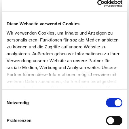
Diese Webseite verwendet Cookies
Wir verwenden Cookies, um Inhalte und Anzeigen zu
personalisieren, Funktionen für soziale Medien anbieten
zu können und die Zugriffe auf unsere Website zu
analysieren. Außerdem geben wir Informationen zu Ihrer
Dies könnte Sie auch
Verwendung unserer Website an unsere Partner für
interessieren
soziale Medien, Werbung und Analysen weiter. Unsere
Partner führen diese Informationen möglicherweise mit
weiteren Daten zusammen, die Sie ihnen bereitgestellt
haben oder die sie im Rahmen Ihrer Nutzung der Dienste
gesammelt haben.
Einwilligungsauswahl
Notwendig
Präferenzen