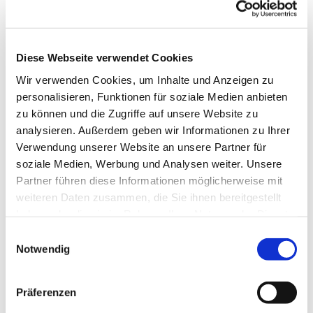
Diese Webseite verwendet Cookies
Wir verwenden Cookies, um Inhalte und Anzeigen zu
personalisieren, Funktionen für soziale Medien anbieten
zu können und die Zugriffe auf unsere Website zu
analysieren. Außerdem geben wir Informationen zu Ihrer
Dies könnte Sie auch
Verwendung unserer Website an unsere Partner für
interessieren
soziale Medien, Werbung und Analysen weiter. Unsere
Partner führen diese Informationen möglicherweise mit
weiteren Daten zusammen, die Sie ihnen bereitgestellt
haben oder die sie im Rahmen Ihrer Nutzung der Dienste
gesammelt haben.
Einwilligungsauswahl
Notwendig
Präferenzen