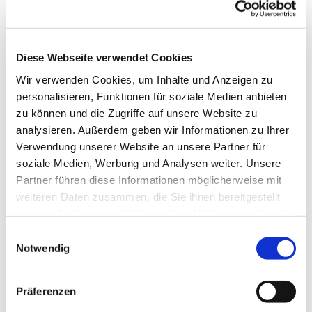
Diese Webseite verwendet Cookies
Wir verwenden Cookies, um Inhalte und Anzeigen zu
personalisieren, Funktionen für soziale Medien anbieten
zu können und die Zugriffe auf unsere Website zu
analysieren. Außerdem geben wir Informationen zu Ihrer
Dies könnte Sie auch
Verwendung unserer Website an unsere Partner für
interessieren
soziale Medien, Werbung und Analysen weiter. Unsere
Partner führen diese Informationen möglicherweise mit
weiteren Daten zusammen, die Sie ihnen bereitgestellt
haben oder die sie im Rahmen Ihrer Nutzung der Dienste
gesammelt haben.
Einwilligungsauswahl
Notwendig
Präferenzen