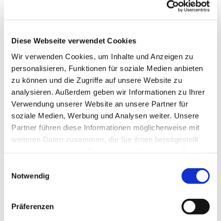
Diese Webseite verwendet Cookies
Wir verwenden Cookies, um Inhalte und Anzeigen zu
personalisieren, Funktionen für soziale Medien anbieten
zu können und die Zugriffe auf unsere Website zu
analysieren. Außerdem geben wir Informationen zu Ihrer
Dies könnte Sie auch
Verwendung unserer Website an unsere Partner für
interessieren
soziale Medien, Werbung und Analysen weiter. Unsere
Partner führen diese Informationen möglicherweise mit
weiteren Daten zusammen, die Sie ihnen bereitgestellt
haben oder die sie im Rahmen Ihrer Nutzung der Dienste
gesammelt haben.
Einwilligungsauswahl
Notwendig
Präferenzen