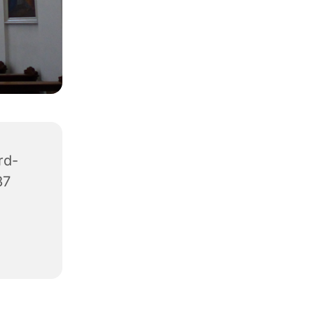
rd-
37