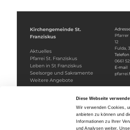
Adress
Kirchengemeinde­­ St.
Pfarrer
Franziskus
12
Fulda, 
Aktuelles
Telefo
Pfarrei St. Franziskus
0661 5
Leben in St Franziskus
E-mail
Seelsorge und Sakramente
pfarrei
Weitere Angebote
Diese Webseite verwende
Wir verwenden Cookies, um
anbieten zu können und di
Informationen zu Ihrer Ve
und Analysen weiter. Unse