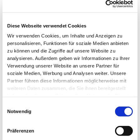
Diese Webseite verwendet Cookies
Wir verwenden Cookies, um Inhalte und Anzeigen zu
personalisieren, Funktionen für soziale Medien anbieten
zu können und die Zugriffe auf unsere Website zu
analysieren. Außerdem geben wir Informationen zu Ihrer
Dies könnte Sie auch
Verwendung unserer Website an unsere Partner für
interessieren
soziale Medien, Werbung und Analysen weiter. Unsere
Partner führen diese Informationen möglicherweise mit
weiteren Daten zusammen, die Sie ihnen bereitgestellt
haben oder die sie im Rahmen Ihrer Nutzung der Dienste
gesammelt haben.
Einwilligungsauswahl
Notwendig
Präferenzen