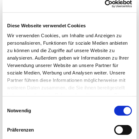
Diese Webseite verwendet Cookies
Wir verwenden Cookies, um Inhalte und Anzeigen zu
personalisieren, Funktionen für soziale Medien anbieten
zu können und die Zugriffe auf unsere Website zu
analysieren. Außerdem geben wir Informationen zu Ihrer
Dies könnte Sie auch
Verwendung unserer Website an unsere Partner für
interessieren
soziale Medien, Werbung und Analysen weiter. Unsere
Partner führen diese Informationen möglicherweise mit
weiteren Daten zusammen, die Sie ihnen bereitgestellt
haben oder die sie im Rahmen Ihrer Nutzung der Dienste
gesammelt haben.
Einwilligungsauswahl
Notwendig
Präferenzen