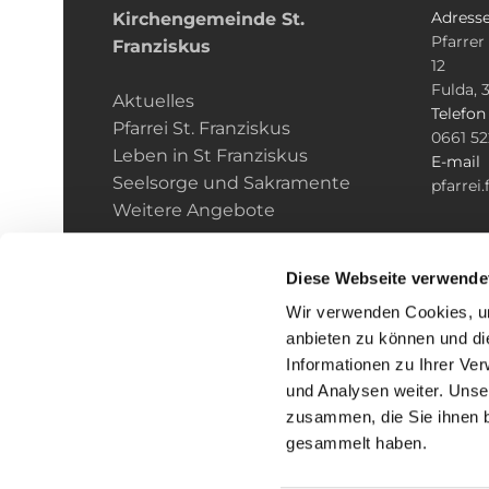
Adress
Kirchengemeinde­­ St.
Pfarrer
Franziskus
12
Fulda, 
Aktuelles
Telefo
Pfarrei St. Franziskus
0661 5
Leben in St Franziskus
E-mail
Seelsorge und Sakramente
pfarrei
Weitere Angebote
Diese Webseite verwende
Wir verwenden Cookies, um
anbieten zu können und di
Informationen zu Ihrer Ve
und Analysen weiter. Unse
zusammen, die Sie ihnen b
I
gesammelt haben.