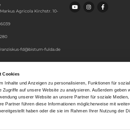
e
 Markus Agricola Kirchstr. 10-
36039
n
2280
.franziskus-fd@bistum-fulda.de
t Cookies
 Inhalte und Anzeigen zu personalisieren, Funktionen für sozia
e Zugriffe auf unsere Website zu analysieren. Außerdem geben w
rwendung unserer Website an unsere Partner für soziale Medien
re Partner führen diese Informationen möglicherweise mit weite
ereitgestellt haben oder die sie im Rahmen Ihrer Nutzung der D
mpressum
Datenschutzerklärung
ChurchDesk-Lo