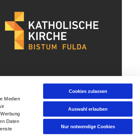
Cookies zulassen
le Medien
ir
Auswahl erlauben
, Werbung
ren Daten
Nur notwendige Cookies
ienste
gin