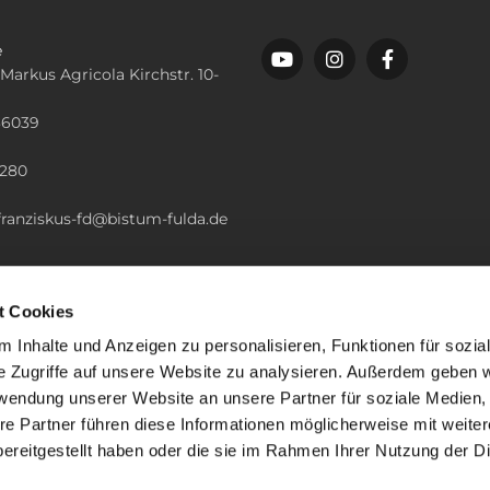
e
 Markus Agricola Kirchstr. 10-
36039
n
2280
.franziskus-fd@bistum-fulda.de
t Cookies
 Inhalte und Anzeigen zu personalisieren, Funktionen für sozia
e Zugriffe auf unsere Website zu analysieren. Außerdem geben w
rwendung unserer Website an unsere Partner für soziale Medien
re Partner führen diese Informationen möglicherweise mit weite
ereitgestellt haben oder die sie im Rahmen Ihrer Nutzung der D
mpressum
Datenschutzerklärung
ChurchDesk-Lo