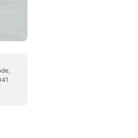
ode,
041