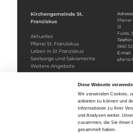
Adress
Kirchengemeinde­­ St.
Pfarrer
Franziskus
12
Fulda, 
Aktuelles
Telefo
Pfarrei St. Franziskus
0661 5
Leben in St Franziskus
E-mail
Seelsorge und Sakramente
pfarrei
Weitere Angebote
Diese Webseite verwende
Wir verwenden Cookies, um
anbieten zu können und di
Informationen zu Ihrer Ve
und Analysen weiter. Unse
zusammen, die Sie ihnen b
I
gesammelt haben.