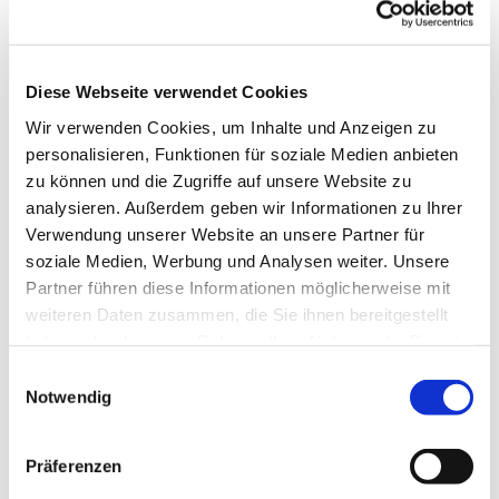
Diese Webseite verwendet Cookies
Wir verwenden Cookies, um Inhalte und Anzeigen zu
personalisieren, Funktionen für soziale Medien anbieten
zu können und die Zugriffe auf unsere Website zu
analysieren. Außerdem geben wir Informationen zu Ihrer
Dies könnte Sie auch
Verwendung unserer Website an unsere Partner für
interessieren
soziale Medien, Werbung und Analysen weiter. Unsere
Partner führen diese Informationen möglicherweise mit
weiteren Daten zusammen, die Sie ihnen bereitgestellt
haben oder die sie im Rahmen Ihrer Nutzung der Dienste
gesammelt haben.
Einwilligungsauswahl
Notwendig
Präferenzen