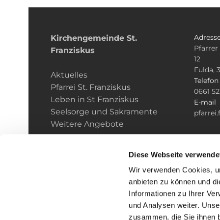
Adress
Kirchengemeinde­­ St.
Pfarrer
Franziskus
12
Fulda, 
Aktuelles
Telefo
Pfarrei St. Franziskus
0661 5
Leben in St Franziskus
E-mail
Seelsorge und Sakramente
pfarrei
Weitere Angebote
Diese Webseite verwende
Wir verwenden Cookies, um
anbieten zu können und di
Informationen zu Ihrer Ve
und Analysen weiter. Unse
zusammen, die Sie ihnen b
I