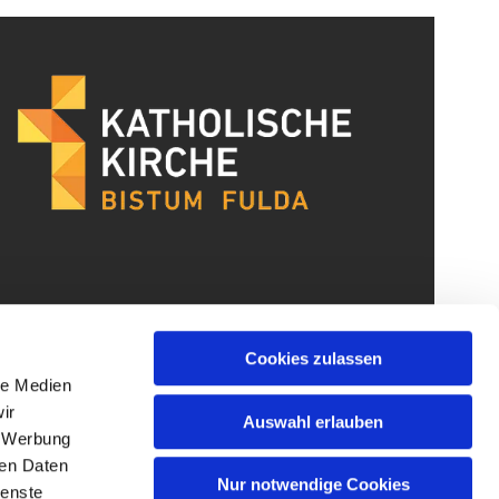
Cookies zulassen
le Medien
ir
Auswahl erlauben
, Werbung
ren Daten
Nur notwendige Cookies
ienste
gin