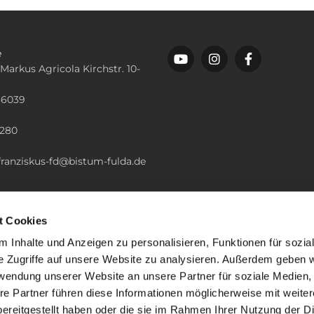
e
 Markus Agricola Kirchstr. 10-
36039
n
2280
.franziskus-fd@bistum-fulda.de
t Cookies
 Inhalte und Anzeigen zu personalisieren, Funktionen für sozia
e Zugriffe auf unsere Website zu analysieren. Außerdem geben w
rwendung unserer Website an unsere Partner für soziale Medien
re Partner führen diese Informationen möglicherweise mit weite
ereitgestellt haben oder die sie im Rahmen Ihrer Nutzung der D
mpressum
Datenschutzerklärung
ChurchDesk-Lo