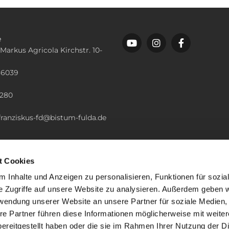
e
 Markus Agricola Kirchstr. 10-
36039
n
2280
.franziskus-fd@bistum-fulda.de
t Cookies
 Inhalte und Anzeigen zu personalisieren, Funktionen für sozia
e Zugriffe auf unsere Website zu analysieren. Außerdem geben w
rwendung unserer Website an unsere Partner für soziale Medien
re Partner führen diese Informationen möglicherweise mit weite
ereitgestellt haben oder die sie im Rahmen Ihrer Nutzung der D
mpressum
Datenschutzerklärung
ChurchDesk-Lo