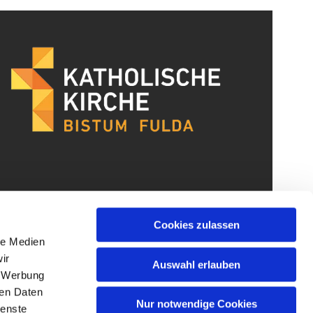
Cookies zulassen
le Medien
ir
Auswahl erlauben
, Werbung
ren Daten
Nur notwendige Cookies
ienste
gin