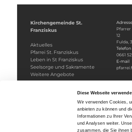
Adress
Kirchengemeinde­­ St.
Pfarrer
Franziskus
12
Fulda, 
Aktuelles
Telefo
Pfarrei St. Franziskus
0661 5
Leben in St Franziskus
E-mail
Seelsorge und Sakramente
pfarrei
Weitere Angebote
Diese Webseite verwende
Wir verwenden Cookies, um
anbieten zu können und di
Informationen zu Ihrer Ve
und Analysen weiter. Unse
zusammen, die Sie ihnen b
I