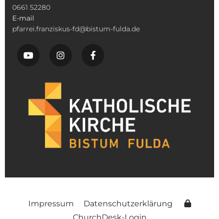
0661 52280
E-mail
pfarrei.franziskus-fd@bistum-fulda.de
Impressum
Datenschutzerklärung
ChurchDesk-Login