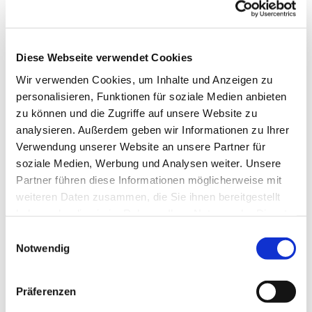
Diese Webseite verwendet Cookies
Wir verwenden Cookies, um Inhalte und Anzeigen zu
personalisieren, Funktionen für soziale Medien anbieten
zu können und die Zugriffe auf unsere Website zu
analysieren. Außerdem geben wir Informationen zu Ihrer
Dies könnte Sie auch
Verwendung unserer Website an unsere Partner für
interessieren
soziale Medien, Werbung und Analysen weiter. Unsere
Partner führen diese Informationen möglicherweise mit
weiteren Daten zusammen, die Sie ihnen bereitgestellt
haben oder die sie im Rahmen Ihrer Nutzung der Dienste
gesammelt haben.
Einwilligungsauswahl
Notwendig
Präferenzen