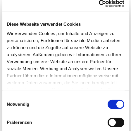
Diese Webseite verwendet Cookies
Wir verwenden Cookies, um Inhalte und Anzeigen zu
personalisieren, Funktionen für soziale Medien anbieten
zu können und die Zugriffe auf unsere Website zu
analysieren. Außerdem geben wir Informationen zu Ihrer
Dies könnte Sie auch
Verwendung unserer Website an unsere Partner für
interessieren
soziale Medien, Werbung und Analysen weiter. Unsere
Partner führen diese Informationen möglicherweise mit
weiteren Daten zusammen, die Sie ihnen bereitgestellt
haben oder die sie im Rahmen Ihrer Nutzung der Dienste
gesammelt haben.
Einwilligungsauswahl
Notwendig
Präferenzen