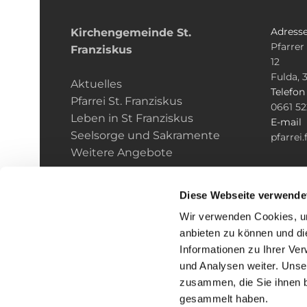
Adress
Kirchengemeinde­­ St.
Pfarrer
Franziskus
12
Fulda, 
Aktuelles
Telefo
Pfarrei St. Franziskus
0661 5
Leben in St Franziskus
E-mail
Seelsorge und Sakramente
pfarrei
Weitere Angebote
Diese Webseite verwende
Wir verwenden Cookies, um
anbieten zu können und di
Informationen zu Ihrer Ve
und Analysen weiter. Unse
zusammen, die Sie ihnen b
I
gesammelt haben.