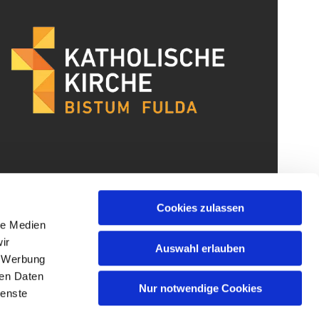
Cookies zulassen
le Medien
ir
Auswahl erlauben
, Werbung
ren Daten
Nur notwendige Cookies
ienste
gin