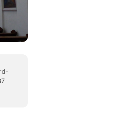
rd-
37