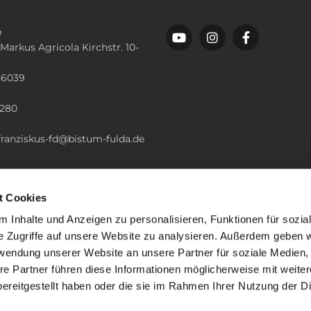
e
 Markus Agricola Kirchstr. 10-
36039
n
2280
.franziskus-fd@bistum-fulda.de
t Cookies
 Inhalte und Anzeigen zu personalisieren, Funktionen für sozia
e Zugriffe auf unsere Website zu analysieren. Außerdem geben w
rwendung unserer Website an unsere Partner für soziale Medien
re Partner führen diese Informationen möglicherweise mit weite
ereitgestellt haben oder die sie im Rahmen Ihrer Nutzung der D
mpressum
Datenschutzerklärung
ChurchDesk-Lo