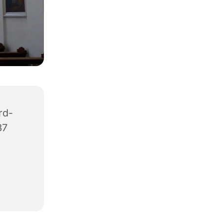
rd-
37