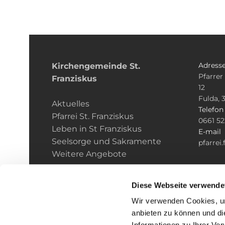
Adress
Kirchengemeinde­­ St.
Pfarrer
Franziskus
12
Fulda, 
Aktuelles
Telefo
Pfarrei St. Franziskus
0661 5
Leben in St Franziskus
E-mail
Seelsorge und Sakramente
pfarrei
Weitere Angebote
Diese Webseite verwende
Wir verwenden Cookies, um
anbieten zu können und di
Informationen zu Ihrer Ve