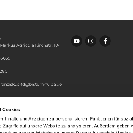
e
 Markus Agricola Kirchstr. 10-
36039
n
2280
.franziskus-fd@bistum-fulda.de
t Cookies
 Inhalte und Anzeigen zu personalisieren, Funktionen für sozia
e Zugriffe auf unsere Website zu analysieren. Außerdem geben w
rwendung unserer Website an unsere Partner für soziale Medien