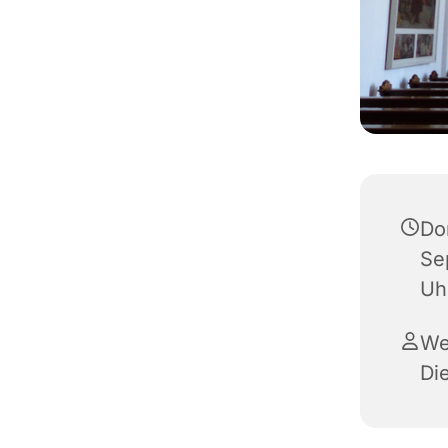
Do
Se
Uh
We
Di