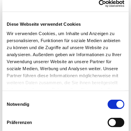
Diese Webseite verwendet Cookies
Wir verwenden Cookies, um Inhalte und Anzeigen zu
personalisieren, Funktionen für soziale Medien anbieten
zu können und die Zugriffe auf unsere Website zu
analysieren. Außerdem geben wir Informationen zu Ihrer
Dies könnte Sie auch
Verwendung unserer Website an unsere Partner für
interessieren
soziale Medien, Werbung und Analysen weiter. Unsere
Partner führen diese Informationen möglicherweise mit
weiteren Daten zusammen, die Sie ihnen bereitgestellt
haben oder die sie im Rahmen Ihrer Nutzung der Dienste
gesammelt haben.
Einwilligungsauswahl
Notwendig
Präferenzen