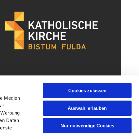
Cookies zulassen
le Medien
ir
Auswahl erlauben
, Werbung
ren Daten
Nur notwendige Cookies
ienste
gin