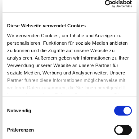
Diese Webseite verwendet Cookies
Wir verwenden Cookies, um Inhalte und Anzeigen zu
personalisieren, Funktionen für soziale Medien anbieten
zu können und die Zugriffe auf unsere Website zu
analysieren. Außerdem geben wir Informationen zu Ihrer
Dies könnte Sie auch
Verwendung unserer Website an unsere Partner für
interessieren
soziale Medien, Werbung und Analysen weiter. Unsere
Partner führen diese Informationen möglicherweise mit
weiteren Daten zusammen, die Sie ihnen bereitgestellt
haben oder die sie im Rahmen Ihrer Nutzung der Dienste
gesammelt haben.
Einwilligungsauswahl
Notwendig
Präferenzen