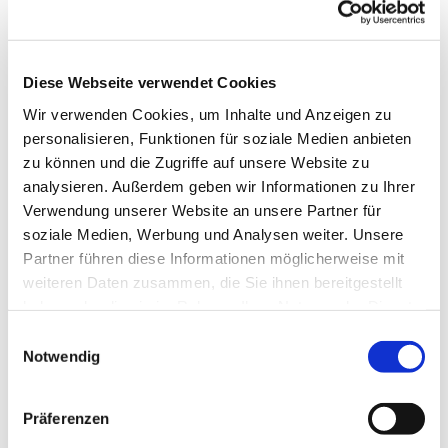
Diese Webseite verwendet Cookies
Wir verwenden Cookies, um Inhalte und Anzeigen zu
personalisieren, Funktionen für soziale Medien anbieten
zu können und die Zugriffe auf unsere Website zu
analysieren. Außerdem geben wir Informationen zu Ihrer
Dies könnte Sie auch
Verwendung unserer Website an unsere Partner für
interessieren
soziale Medien, Werbung und Analysen weiter. Unsere
Partner führen diese Informationen möglicherweise mit
weiteren Daten zusammen, die Sie ihnen bereitgestellt
haben oder die sie im Rahmen Ihrer Nutzung der Dienste
gesammelt haben.
Einwilligungsauswahl
Notwendig
Präferenzen