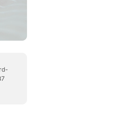
rd-
37