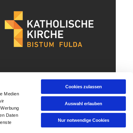
Cookies zulassen
le Medien
ir
Auswahl erlauben
, Werbung
ren Daten
Nur notwendige Cookies
ienste
gin