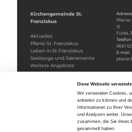
Adress
Kirchengemeinde­­ St.
Pfarrer
Franziskus
12
Fulda, 
Aktuelles
Telefo
Pfarrei St. Franziskus
0661 5
Leben in St Franziskus
E-mail
Seelsorge und Sakramente
pfarrei
Weitere Angebote
Diese Webseite verwende
Wir verwenden Cookies, um
anbieten zu können und di
Informationen zu Ihrer Ve
und Analysen weiter. Unse
zusammen, die Sie ihnen b
I
gesammelt haben.