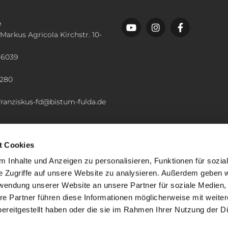
e
 Markus Agricola Kirchstr. 10-
36039
n
2280
.franziskus-fd@bistum-fulda.de
t Cookies
 Inhalte und Anzeigen zu personalisieren, Funktionen für sozia
e Zugriffe auf unsere Website zu analysieren. Außerdem geben w
rwendung unserer Website an unsere Partner für soziale Medien
re Partner führen diese Informationen möglicherweise mit weite
ereitgestellt haben oder die sie im Rahmen Ihrer Nutzung der D
mpressum
Datenschutzerklärung
ChurchDesk-Lo