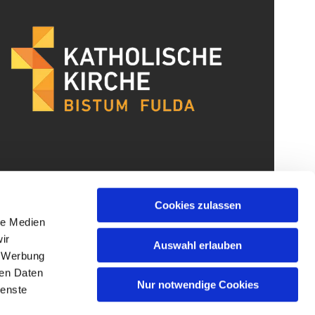
Cookies zulassen
le Medien
ir
Auswahl erlauben
, Werbung
ren Daten
Nur notwendige Cookies
ienste
gin