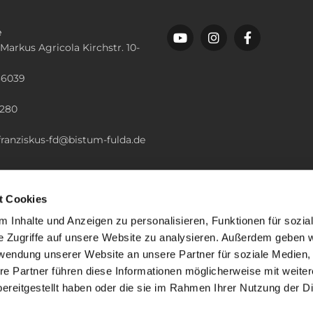
e
 Markus Agricola Kirchstr. 10-
36039
n
2280
.franziskus-fd@bistum-fulda.de
t Cookies
 Inhalte und Anzeigen zu personalisieren, Funktionen für sozia
e Zugriffe auf unsere Website zu analysieren. Außerdem geben w
rwendung unserer Website an unsere Partner für soziale Medien
re Partner führen diese Informationen möglicherweise mit weite
ereitgestellt haben oder die sie im Rahmen Ihrer Nutzung der D
mpressum
Datenschutzerklärung
ChurchDesk-Lo