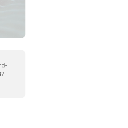
rd-
37