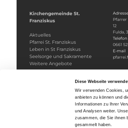
Adress
Kirchengemeinde­­ St.
Pfarrer
Franziskus
12
Fulda, 
Aktuelles
Telefo
Pfarrei St. Franziskus
0661 5
Leben in St Franziskus
E-mail
Seelsorge und Sakramente
pfarrei
Weitere Angebote
Diese Webseite verwende
Wir verwenden Cookies, um
anbieten zu können und di
Informationen zu Ihrer Ve
und Analysen weiter. Unse
zusammen, die Sie ihnen b
I
gesammelt haben.