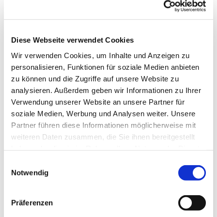
Diese Webseite verwendet Cookies
Wir verwenden Cookies, um Inhalte und Anzeigen zu
personalisieren, Funktionen für soziale Medien anbieten
zu können und die Zugriffe auf unsere Website zu
analysieren. Außerdem geben wir Informationen zu Ihrer
Dies könnte Sie auch
Verwendung unserer Website an unsere Partner für
interessieren
soziale Medien, Werbung und Analysen weiter. Unsere
Partner führen diese Informationen möglicherweise mit
weiteren Daten zusammen, die Sie ihnen bereitgestellt
haben oder die sie im Rahmen Ihrer Nutzung der Dienste
gesammelt haben.
Einwilligungsauswahl
Notwendig
Präferenzen