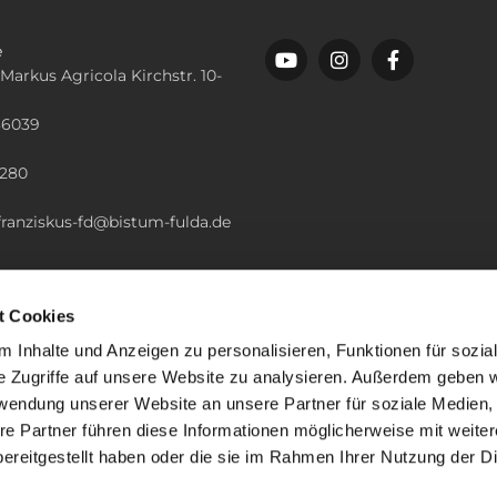
e
 Markus Agricola Kirchstr. 10-
36039
n
2280
.franziskus-fd@bistum-fulda.de
t Cookies
 Inhalte und Anzeigen zu personalisieren, Funktionen für sozia
e Zugriffe auf unsere Website zu analysieren. Außerdem geben w
rwendung unserer Website an unsere Partner für soziale Medien
re Partner führen diese Informationen möglicherweise mit weite
ereitgestellt haben oder die sie im Rahmen Ihrer Nutzung der D
mpressum
Datenschutzerklärung
ChurchDesk-Lo