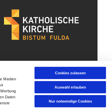
Cookies zulassen
le Medien
ir
Auswahl erlauben
, Werbung
ren Daten
Nur notwendige Cookies
ienste
gin