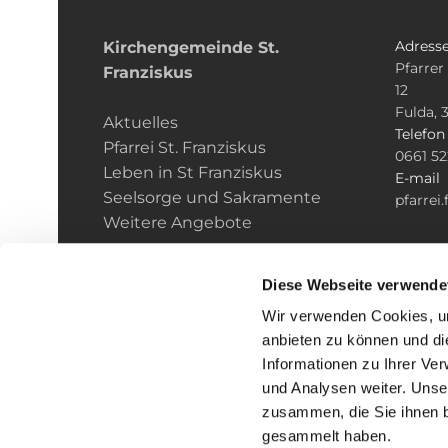
Adress
Kirchengemeinde­­ St.
Pfarrer
Franziskus
12
Fulda, 
Aktuelles
Telefo
Pfarrei St. Franziskus
0661 5
Leben in St Franziskus
E-mail
Seelsorge und Sakramente
pfarrei
Weitere Angebote
Diese Webseite verwende
Wir verwenden Cookies, um
anbieten zu können und di
Informationen zu Ihrer Ve
und Analysen weiter. Unse
zusammen, die Sie ihnen b
I
gesammelt haben.