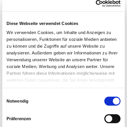
Diese Webseite verwendet Cookies
Wir verwenden Cookies, um Inhalte und Anzeigen zu
personalisieren, Funktionen für soziale Medien anbieten
zu können und die Zugriffe auf unsere Website zu
analysieren. Außerdem geben wir Informationen zu Ihrer
Dies könnte Sie auch
Verwendung unserer Website an unsere Partner für
interessieren
soziale Medien, Werbung und Analysen weiter. Unsere
Partner führen diese Informationen möglicherweise mit
weiteren Daten zusammen, die Sie ihnen bereitgestellt
haben oder die sie im Rahmen Ihrer Nutzung der Dienste
gesammelt haben.
Einwilligungsauswahl
Notwendig
Präferenzen