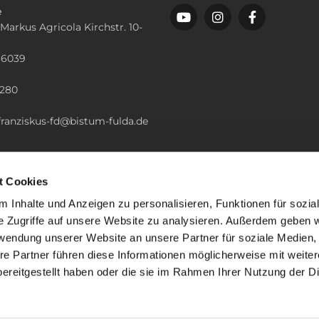
e
 Markus Agricola Kirchstr. 10-
36039
n
2280
.franziskus-fd@bistum-fulda.de
t Cookies
 Inhalte und Anzeigen zu personalisieren, Funktionen für sozia
e Zugriffe auf unsere Website zu analysieren. Außerdem geben w
rwendung unserer Website an unsere Partner für soziale Medien
re Partner führen diese Informationen möglicherweise mit weite
ereitgestellt haben oder die sie im Rahmen Ihrer Nutzung der D
mpressum
Datenschutzerklärung
ChurchDesk-Lo