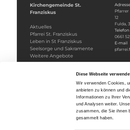
Adress
Kirchengemeinde­­ St.
Pfarrer
Franziskus
12
Fulda, 
Aktuelles
Telefo
Pfarrei St. Franziskus
0661 5
Leben in St Franziskus
E-mail
Seelsorge und Sakramente
pfarrei
Weitere Angebote
Diese Webseite verwende
Wir verwenden Cookies, um
anbieten zu können und di
Informationen zu Ihrer Ve
und Analysen weiter. Unse
zusammen, die Sie ihnen b
I
gesammelt haben.